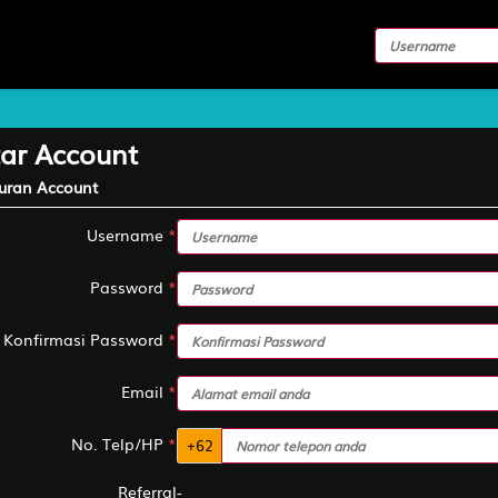
ar Account
uran Account
Username
*
Password
*
Konfirmasi Password
*
Email
*
No. Telp/HP
*
+62
Referral
-