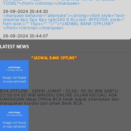
TOGEL*</font></strong></marquee>
26-09-2024 20:44:20
<marquee behavior="alternate"><strong><font style="text-
shadow:4px 0px 6px rgb(240 6 6);color: #FFD700; style="
font-size:="" 15px="" "="">*JADWAL BANK OFFLINE*
</font></strong></marquee>
26-09-2024 20:44:07
LATEST
NEWS
*JADWAL BANK OFFLINE*
BCA OFFLINE : SENIN-JUMAT : 22:00- 00:30 WIB SABTU :
23:59-04:00 WIB MINGGU ONLINE 24JAM KECUALI ADA
GANGGUAN Masa Offline BCA tidak dapat ditentukan dan
merupakan kondisi dari pihak Bank BCA.