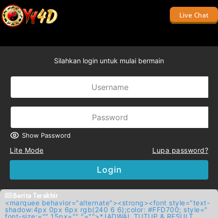
Live Chat
Silahkan login untuk mulai bermain
Show Password
Lite Mode
Lupa password?
Login
Berita Terakhir
<marquee behavior="alternate"><strong><font style="text-
shadow:4px 0px 6px rgb(240 6 6);color: #FFD700; style="
font-size:="" 15px="" "="">*JADWAL TUTUP & RESULT