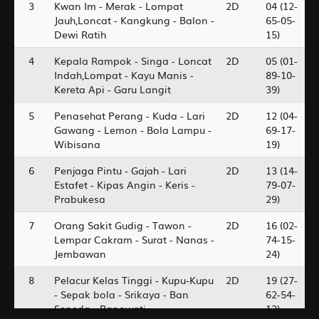
3
Kwan Im - Merak - Lompat
2D
04 (12-
Jauh,Loncat - Kangkung - Balon -
65-05-
Dewi Ratih
15)
4
Kepala Rampok - Singa - Loncat
2D
05 (01-
Indah,Lompat - Kayu Manis -
89-10-
Kereta Api - Garu Langit
39)
5
Penasehat Perang - Kuda - Lari
2D
12 (04-
Gawang - Lemon - Bola Lampu -
69-17-
Wibisana
19)
6
Penjaga Pintu - Gajah - Lari
2D
13 (14-
Estafet - Kipas Angin - Keris -
79-07-
Prabukesa
29)
7
Orang Sakit Gudig - Tawon -
2D
16 (02-
Lempar Cakram - Surat - Nanas -
74-15-
Jembawan
24)
8
Pelacur Kelas Tinggi - Kupu-Kupu
2D
19 (27-
- Sepak bola - Srikaya - Ban
62-54-
Sepeda - Banowati
12)