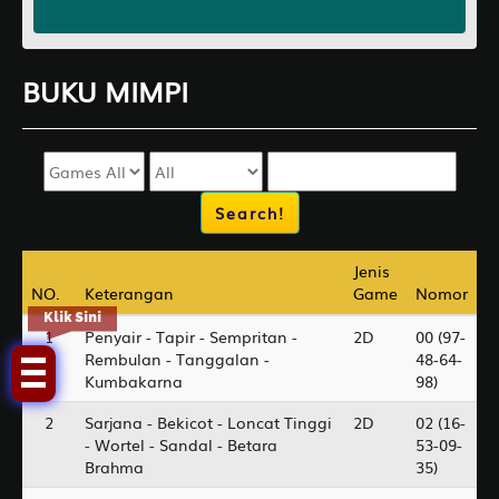
BUKU
MIMPI
Jenis
Jenis
NO.
NO.
Keterangan
Keterangan
Game
Game
Nomor
Nomor
Klik Sini
1
Penyair - Tapir - Sempritan -
2D
00 (97-
Rembulan - Tanggalan -
48-64-
Kumbakarna
98)
2
Sarjana - Bekicot - Loncat Tinggi
2D
02 (16-
- Wortel - Sandal - Betara
53-09-
Brahma
35)