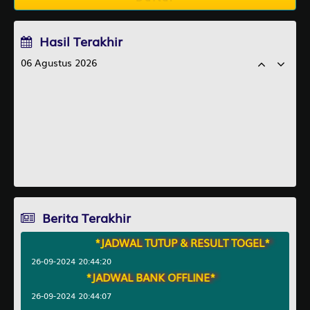
Hasil Terakhir
06 Agustus 2026
MANCHESTER
1586
ORLANDO
4726
TORONTO
7945
MICHIGANLIVE
4921
Berita Terakhir
*JADWAL TUTUP & RESULT TOGEL*
26-09-2024 20:44:20
*JADWAL BANK OFFLINE*
26-09-2024 20:44:07