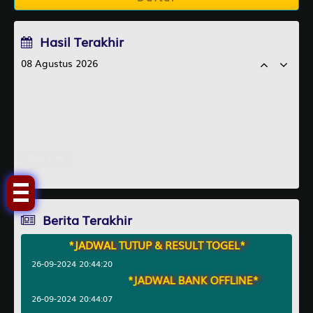
Hasil Terakhir
08 Agustus 2026
KOWLOONHK
7049
DETROIT
2431
PARISIANMC
1827
Klik Sini
TASMANIA
2393
Berita Terakhir
*JADWAL TUTUP & RESULT TOGEL*
26-09-2024 20:44:20
*JADWAL BANK OFFLINE*
26-09-2024 20:44:07